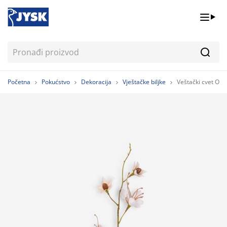
Pretr
Početna
Pokućstvo
Dekoracija
Vještačke biljke
Veštački cvet OLA