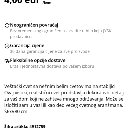
/kom
Neograničen povraćaj
Bez vremenskog ograničenja - vratite u bilo koju JYSK
prodavnicu
Garancija cijene
30 dana garancija cijene za sve proizvode
Fleksibilne opcije dostave
Brza i jednostavna dostava po vašem izboru
Veštački cvet sa nežnim belim cvetovima na stabljici.
Ovaj visoki, realistični cvet predstavlja dekorativni detalj
za vaš dom koji ne zahteva mnogo održavanja. Može se
izložiti sam u vazi ili kao deo većeg cvetnog aranžmana.
Š6xV80 cm
Šifra artikla: 4912759