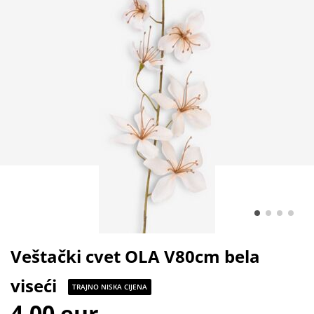
Veštački cvet OLA V80cm bela
viseći
TRAJNO NISKA CIJENA
4,00 eur