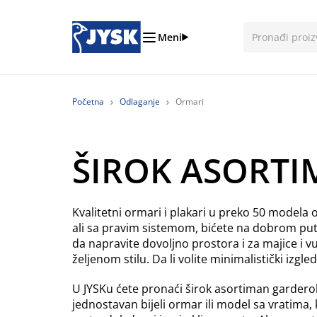
Meni
Početna
Odlaganje
Ormari
ŠIROK ASORT
Kvalitetni ormari i plakari u preko 50 modela
ali sa pravim sistemom, bićete na dobrom put
da napravite dovoljno prostora i za majice 
željenom stilu. Da li volite minimalistički izgled?
U JYSKu ćete pronaći širok asortiman garderober
jednostavan bijeli ormar ili model sa vratim