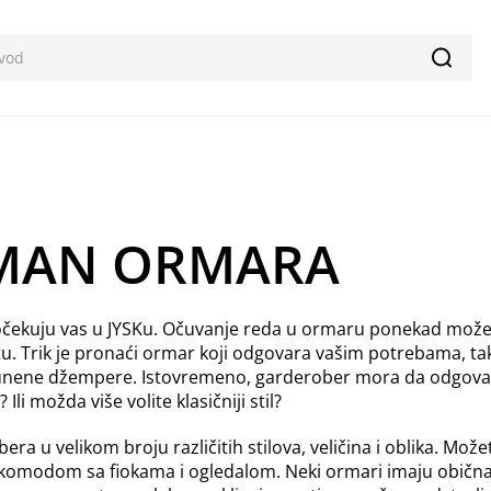
Pretr
IMAN ORMARA
 očekuju vas u JYSKu. Očuvanje reda u ormaru ponekad može 
u. Trik je pronaći ormar koji odgovara vašim potrebama, t
i vunene džempere. Istovremeno, garderober mora da odgova
 Ili možda više volite klasičniji stil?
a u velikom broju različitih stilova, veličina i oblika. Može
a, komodom sa fiokama i ogledalom. Neki ormari imaju običn