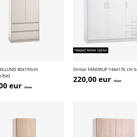
TRAJNO NISKA CIJENA
BILLUND 80x193cm
Ormar FANDRUP 144x176 cm bi
in/bež
220,00 eur
/kom
00 eur
/kom