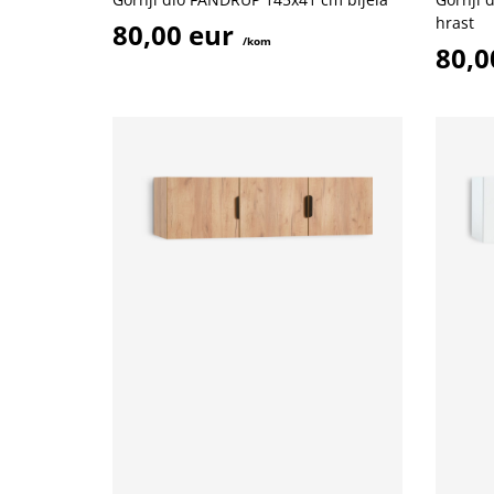
hrast
80,00 eur
/kom
80,0