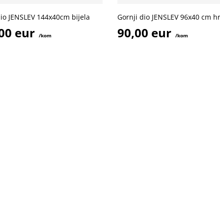
dio JENSLEV 144x40cm bijela
Gornji dio JENSLEV 96x40 cm h
00 eur
90,00 eur
/kom
/kom