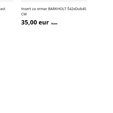
rast
Insert za ormar BARKHOLT Š42xDub45
CM
35,00 eur
/kom