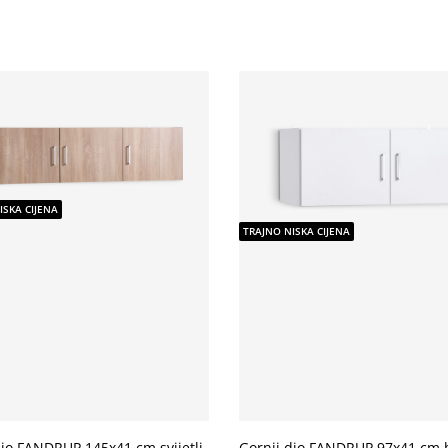
ISKA CIJENA
TRAJNO NISKA CIJENA
dio FANDRUP 145x41 cm svijetli
Gornji dio FANDRUP 97x41 cm b