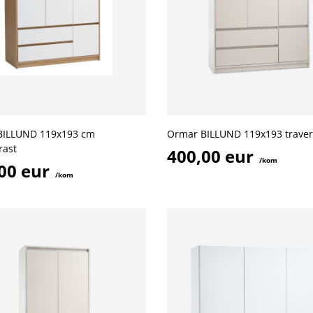
BILLUND 119x193 cm
Ormar BILLUND 119x193 traver
rast
400,00 eur
/kom
00 eur
/kom