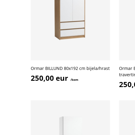
Ormar BILLUND 80x192 cm bijela/hrast
Ormar 
travert
250,00 eur
/kom
250,