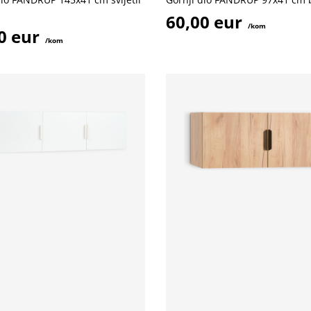
60,00 eur
/kom
0 eur
/kom