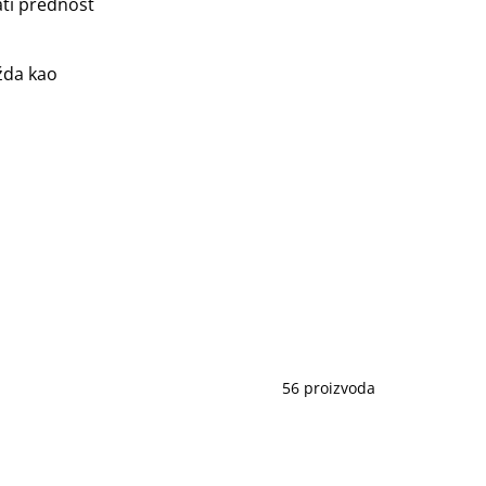
ati prednost
žda kao
56 proizvoda