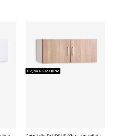
TRAJNO NISKA CIJENA
ijela
Gornji dio FANDRUP 97x41 cm svijetli