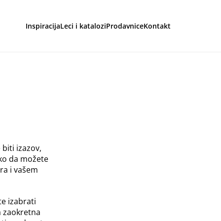
Inspiracija
Leci i katalozi
Prodavnice
Kontakt
aga
biti izazov,
ako da možete
ra i vašem
te izabrati
a zaokretna