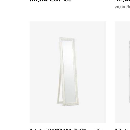
/kom
70,00 