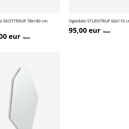
lo SKOTTERUP 78x180 cm
Ogledalo STUDSTRUP 60x110 c
95,00 eur
/kom
00 eur
/kom