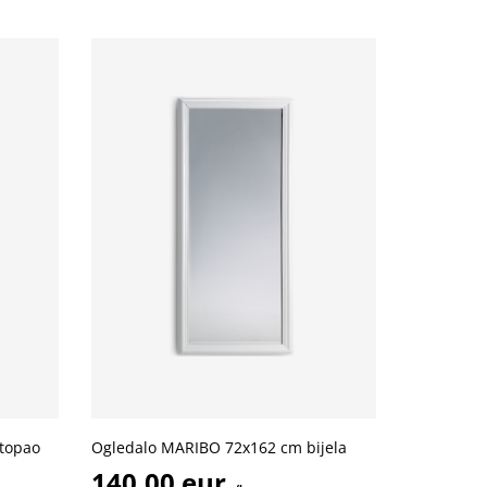
topao
Ogledalo MARIBO 72x162 cm bijela
140,00 eur