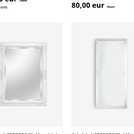
/kom
80,00 eur
/kom
/kom