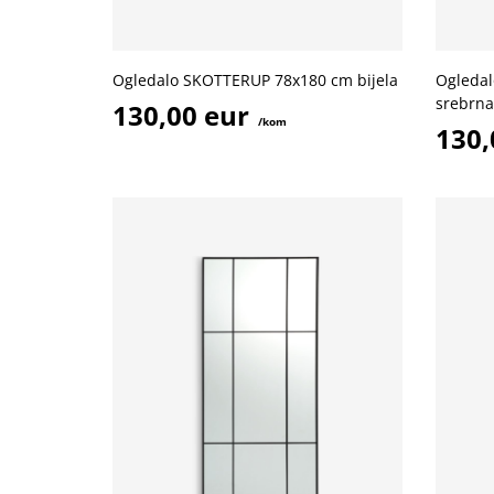
Ogledalo SKOTTERUP 78x180 cm bijela
Ogleda
srebrna
130,00 eur
/kom
130,