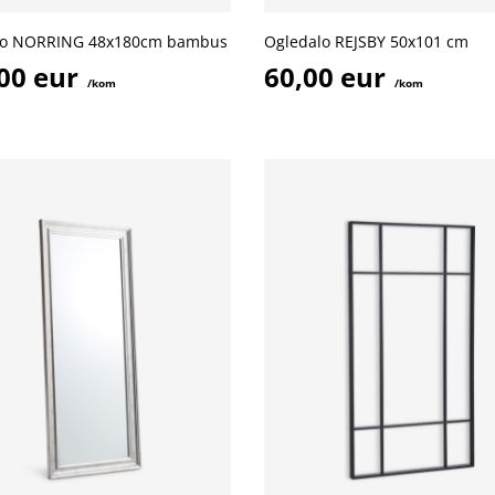
lo NORRING 48x180cm bambus
Ogledalo REJSBY 50x101 cm
00 eur
60,00 eur
/kom
/kom