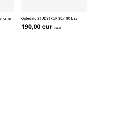
m crna
Ogledalo STUDSTRUP 80x180 bež
190,00 eur
/kom