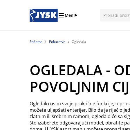
Meni
Početna
Pokućstvo
Ogledala
OGLEDALA - O
POVOLJNIM CI
Ogledalo osim svoje praktične funkcije, u pros
možete uljepšati enterijer. Bilo da je riječ o
zlatnim ili srebrnim ramom, ogledalo će sa s
što izaberete odgovarajući model, obratite paž
doma. U JYSK asortimanu možete pronaći setov