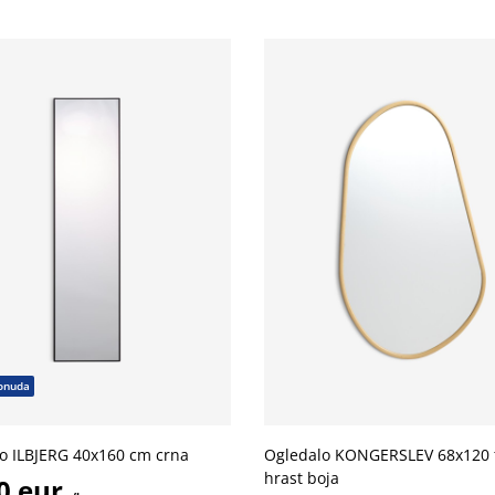
onuda
o ILBJERG 40x160 cm crna
Ogledalo KONGERSLEV 68x120 
hrast boja
0 eur