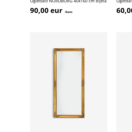
Ogledalo NORDBORG 40x160 cm bijela
Ogledal
90,00 eur
60,0
/kom