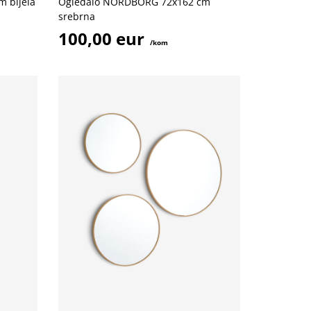
 bijela
Ogledalo NORDBORG 72x162 cm
srebrna
100,00 eur
/kom