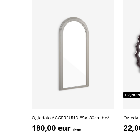
TRAJNO N
Ogledalo AGGERSUND 85x180cm bež
Ogledal
180,00 eur
22,0
/kom