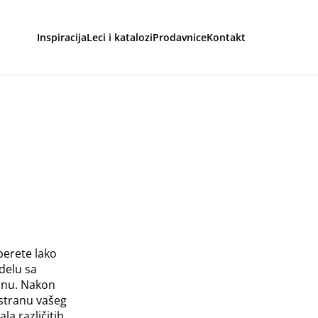
Inspiracija
Leci i katalozi
Prodavnice
Kontakt
aga
berete lako
delu sa
binu. Nakon
 stranu vašeg
a različitih