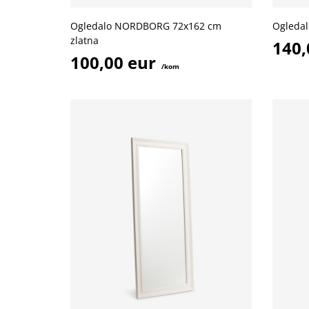
Ogledalo NORDBORG 72x162 cm
Ogleda
zlatna
140,
100,00 eur
/kom