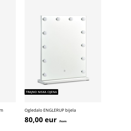
TRAJNO NISKA CIJENA
cm
Ogledalo ENGLERUP bijela
80,00 eur
/kom