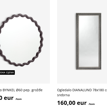
ISKA CIJENA
o BYNKEL Ø60 pep. grožđe
Ogledalo DIANALUND 78x180 
srebrna
0 eur
/kom
160,00 eur
/kom