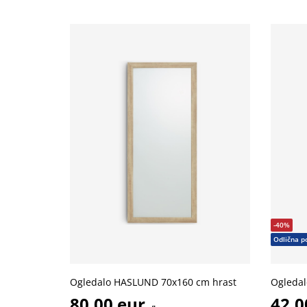
-40%
Odlična p
Ogledalo HASLUND 70x160 cm hrast
Ogledal
80,00 eur
42,0