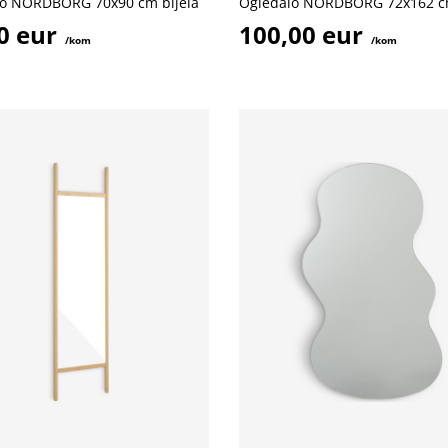
o NORDBORG 70x90 cm bijela
Ogledalo NORDBORG 72x162 cm
0 eur
100,00 eur
/kom
/kom