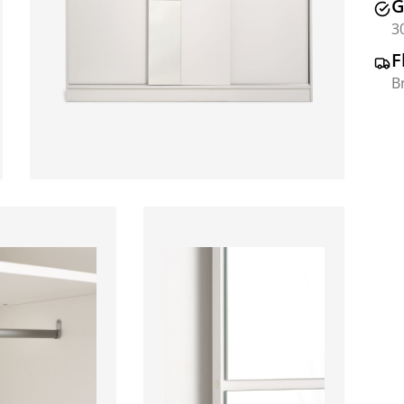
G
3
F
B