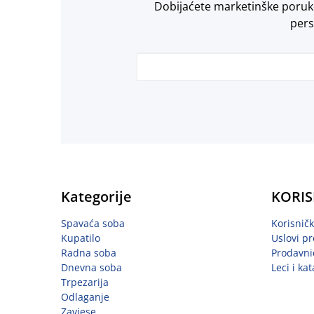
Dobijaćete marketinške poruke 
pers
Kategorije
KORIS
Spavaća soba
Korisnič
Kupatilo
Uslovi pr
Radna soba
Prodavni
Dnevna soba
Leci i kat
Trpezarija
Odlaganje
Zavjese