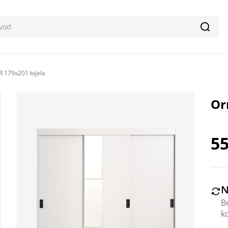
Pretr
 179x201 bijela
Or
55
N
B
k