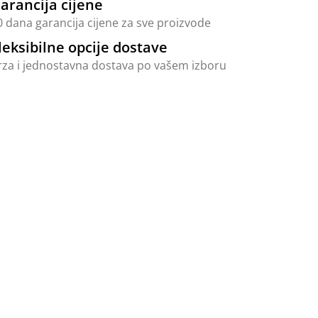
arancija cijene
0 dana garancija cijene za sve proizvode
leksibilne opcije dostave
rza i jednostavna dostava po vašem izboru