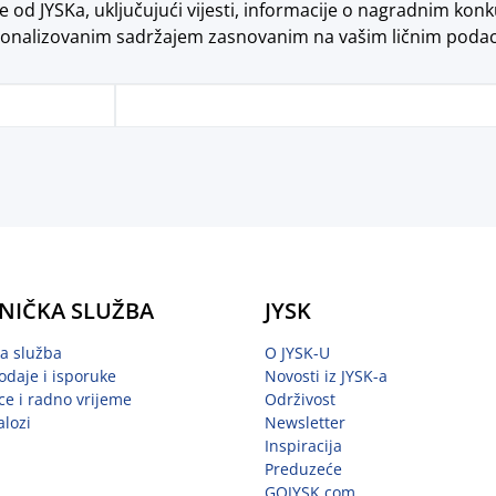
od JYSKa, uključujući vijesti, informacije o nagradnim konk
onalizovanim sadržajem zasnovanim na vašim ličnim poda
NIČKA SLUŽBA
JYSK
ka služba
O JYSK-U
odaje i isporuke
Novosti iz JYSK-a
ce i radno vrijeme
Održivost
alozi
Newsletter
Inspiracija
Preduzeće
GOJYSK.com