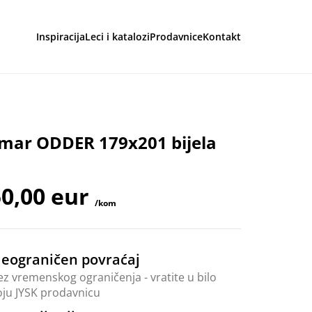
Inspiracija
Leci i katalozi
Prodavnice
Kontakt
aga
mar ODDER 179x201 bijela
0,00 eur
/kom
eograničen povraćaj
ez vremenskog ograničenja - vratite u bilo
oju JYSK prodavnicu