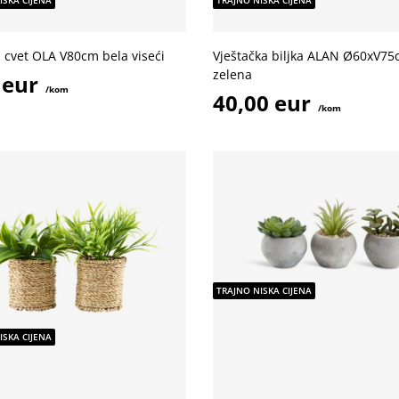
ISKA CIJENA
TRAJNO NISKA CIJENA
i cvet OLA V80cm bela viseći
Vještačka biljka ALAN Ø60xV7
zelena
 eur
/kom
40,00 eur
/kom
TRAJNO NISKA CIJENA
ISKA CIJENA