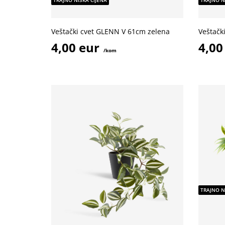
TRAJNO NISKA CIJENA
TRAJNO N
Veštački cvet GLENN V 61cm zelena
Veštačk
4,00 eur
4,00
/kom
TRAJNO N