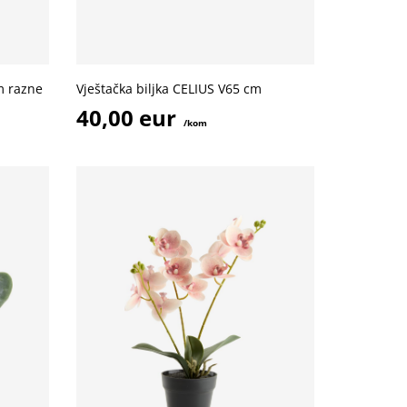
m razne
Vještačka biljka CELIUS V65 cm
40,00 eur
/kom