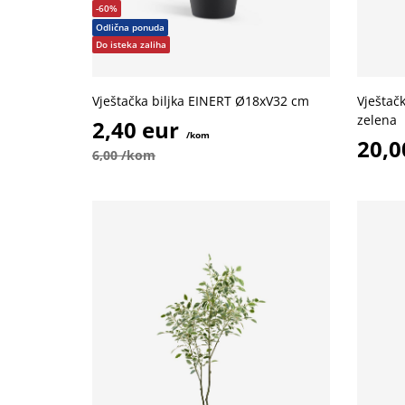
-60%
Odlična ponuda
Do isteka zaliha
Vještačka biljka EINERT Ø18xV32 cm
Vještač
zelena
2,40 eur
/kom
20,0
6,00 /kom