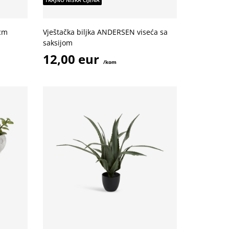
TRAJNO NISKA CIJENA
5cm
Vještačka biljka ANDERSEN viseća sa
saksijom
12,00 eur
/kom