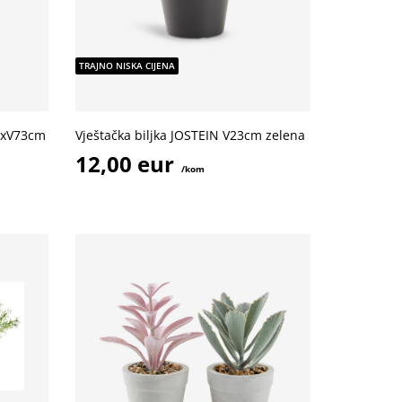
TRAJNO NISKA CIJENA
45xV73cm
Vještačka biljka JOSTEIN V23cm zelena
12,00 eur
/kom