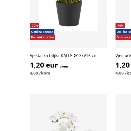
-70%
-70%
Odlična ponuda
Odlična p
Do isteka zaliha
Do isteka 
Vještačka biljka KALLE Ø13xV16 cm
Vještač
1,20 eur
1,20
/kom
4,00 /kom
4,00 /