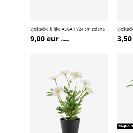
Vještačka biljka ASGAR V24 cm zelena
Vještač
9,00 eur
3,50
/kom
TRAJNO N