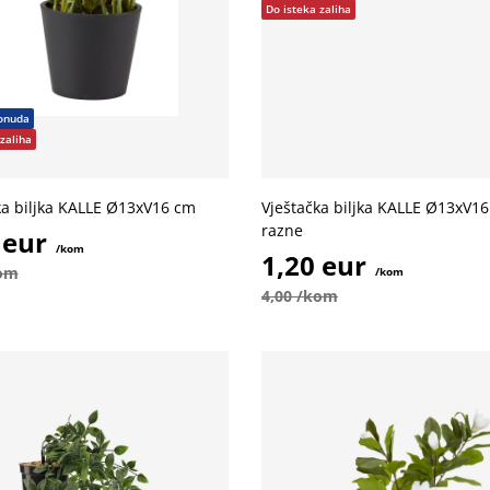
Do isteka zaliha
onuda
zaliha
ka biljka KALLE Ø13xV16 cm
Vještačka biljka KALLE Ø13xV1
razne
 eur
/kom
1,20 eur
kom
/kom
4,00 /kom