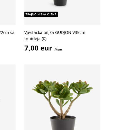
TRAJNO NISKA CIJENA
V22cm sa
Vještačka biljka GUDJON V35cm
orhideja (0)
7,00 eur
/kom