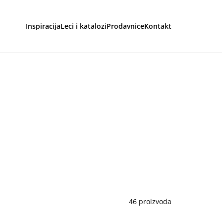
Inspiracija
Leci i katalozi
Prodavnice
Kontakt
aga
46 proizvoda