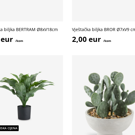
ka biljka BERTRAM Ø8xV18cm
Vještačka biljka BROR Ø7xV9 c
 eur
2,00 eur
/kom
/kom
ISKA CIJENA