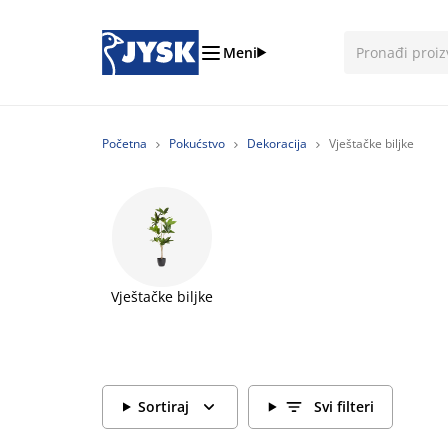
Meni
Početna
Pokućstvo
Dekoracija
Vještačke biljke
Vještačke biljke
Sortiraj
Svi filteri