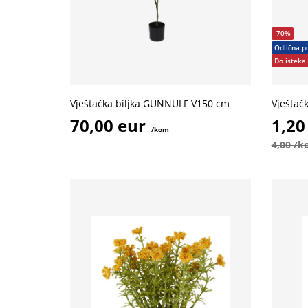
-70%
Odlična p
Do isteka 
Vještačka biljka GUNNULF V150 cm
Vještač
70,00 eur
1,20
/kom
4,00 /