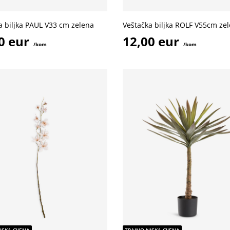
a biljka PAUL V33 cm zelena
Veštačka biljka ROLF V55cm ze
0 eur
12,00 eur
/kom
/kom