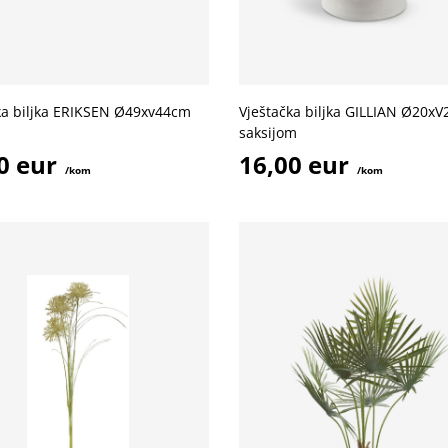
ka biljka ERIKSEN Ø49xv44cm
Vještačka biljka GILLIAN Ø20x
saksijom
0 eur
16,00 eur
/kom
/kom