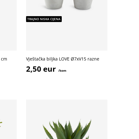
TRAJNO NISKA CIJENA
6 cm
Vještačka biljka LOVE Ø7xV15 razne
2,50 eur
/kom