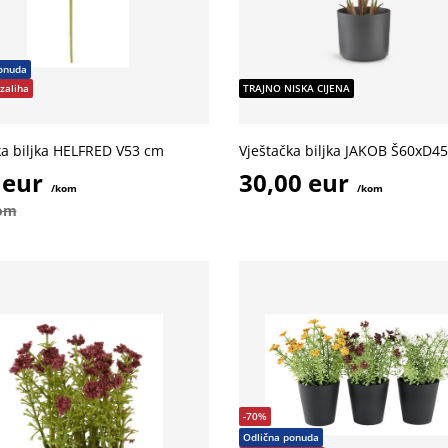
onuda
zaliha
TRAJNO NISKA CIJENA
ka biljka HELFRED V53 cm
Vještačka biljka JAKOB Š60xD
 eur
30,00 eur
/kom
/kom
kom
-70%
Odlična ponuda