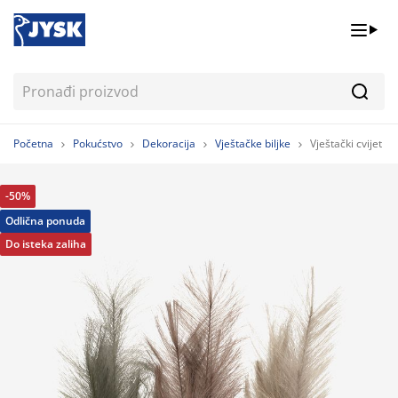
Pretr
Početna
Pokućstvo
Dekoracija
Vještačke biljke
Vještački cvijet 
-50%
Odlična ponuda
Do isteka zaliha