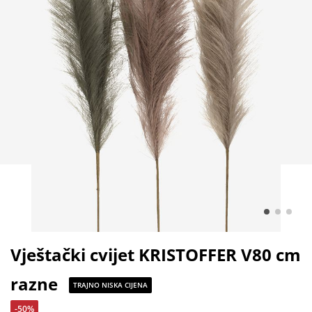
Vještački cvijet KRISTOFFER V80 cm
razne
TRAJNO NISKA CIJENA
-50%