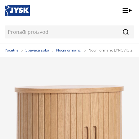
Pretr
Početna
Spavaća soba
Noćni ormarići
Noćni ormarić LYNGVIG 2 rolo