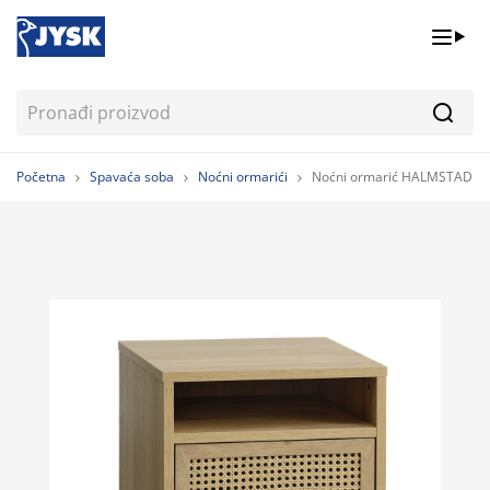
Pretr
Početna
Spavaća soba
Noćni ormarići
Noćni ormarić HALMSTAD 1 v