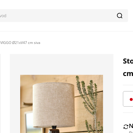
Pretr
 VIGGO Ø21xV47 cm siva
St
cm
N