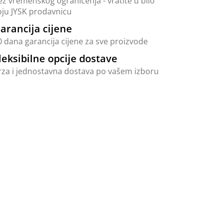
ez vremenskog ograničenja - vratite u bilo
oju JYSK prodavnicu
arancija cijene
0 dana garancija cijene za sve proizvode
leksibilne opcije dostave
rza i jednostavna dostava po vašem izboru