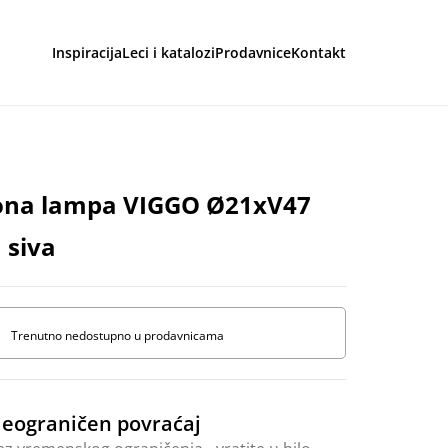
Inspiracija
Leci i katalozi
Prodavnice
Kontakt
aga
ona lampa VIGGO Ø21xV47
 siva
Trenutno nedostupno u prodavnicama
eograničen povraćaj