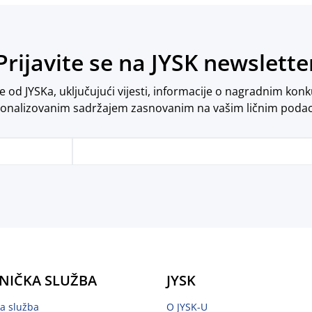
Prijavite se na JYSK newslette
od JYSKa, uključujući vijesti, informacije o nagradnim konk
onalizovanim sadržajem zasnovanim na vašim ličnim poda
NIČKA SLUŽBA
JYSK
ka služba
O JYSK-U