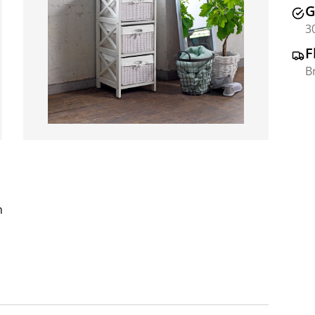
G
3
F
B
m