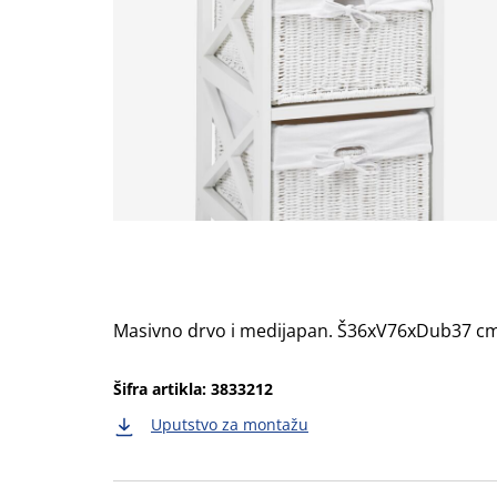
Masivno drvo i medijapan. Š36xV76xDub37 c
Šifra artikla: 3833212
Uputstvo za montažu