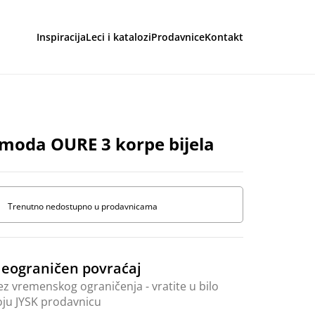
Inspiracija
Leci i katalozi
Prodavnice
Kontakt
aga
moda OURE 3 korpe bijela
Trenutno nedostupno u prodavnicama
eograničen povraćaj
ez vremenskog ograničenja - vratite u bilo
oju JYSK prodavnicu