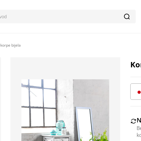
Pretr
orpe bijela
Ko
N
B
k