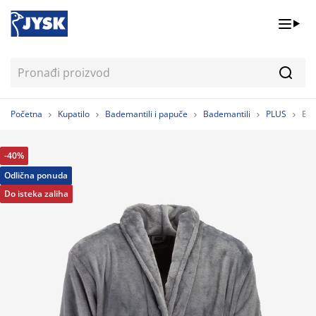
Pretr
Početna
Kupatilo
Bademantili i papuče
Bademantili
PLUS
Bad
-40%
Odlična ponuda
Do isteka zaliha