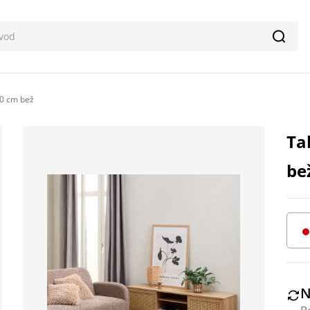
Pretr
0 cm bež
Ta
be
N