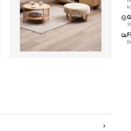
B
k
G
3
F
B