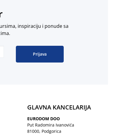
r
ursima, inspiraciju i ponude sa
cima.
Prijava
GLAVNA KANCELARIJA
EURODOM DOO
Put Radomira Ivanovića
81000, Podgorica