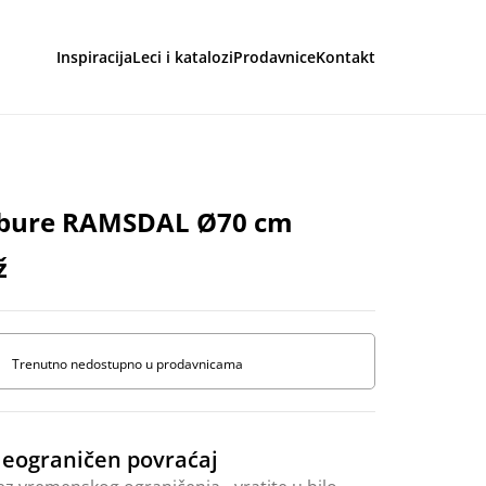
Inspiracija
Leci i katalozi
Prodavnice
Kontakt
aga
bure RAMSDAL Ø70 cm
ž
Trenutno nedostupno u prodavnicama
eograničen povraćaj