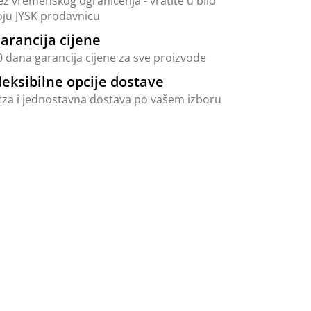
ez vremenskog ograničenja - vratite u bilo
oju JYSK prodavnicu
arancija cijene
0 dana garancija cijene za sve proizvode
leksibilne opcije dostave
rza i jednostavna dostava po vašem izboru