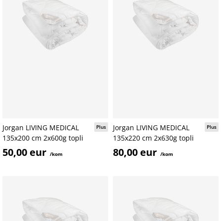
Jorgan LIVING MEDICAL
Jorgan LIVING MEDICAL
Plus
Plus
135x200 cm 2x600g topli
135x220 cm 2x630g topli
50,00 eur
80,00 eur
/kom
/kom