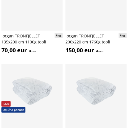
Jorgan TRONFJELLET
Jorgan TRONFJELLET
Plus
Plus
135x200 cm 1100g topli
200x220 cm 1760g topli
70,00 eur
150,00 eur
/kom
/kom
-56%
Odlična ponuda