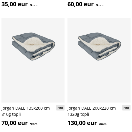
35,00 eur
60,00 eur
/kom
/kom
Jorgan DALE 135x200 cm
Jorgan DALE 200x220 cm
Plus
Plus
810g topli
1320g topli
70,00 eur
130,00 eur
/kom
/kom