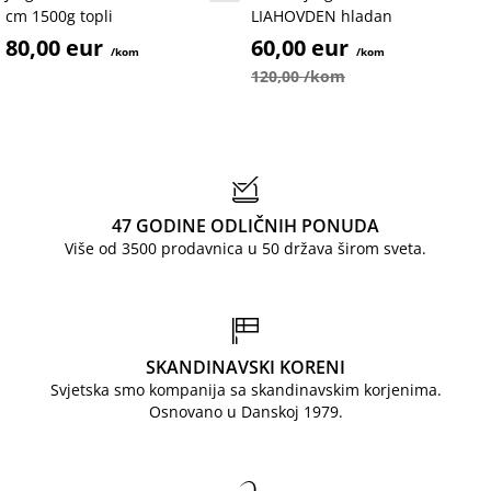
cm 1500g topli
LIAHOVDEN hladan
80,00 eur
60,00 eur
/kom
/kom
120,00 /kom
47 GODINE ODLIČNIH PONUDA
Više od 3500 prodavnica u 50 država širom sveta.
SKANDINAVSKI KORENI
Svjetska smo kompanija sa skandinavskim korjenima.
Osnovano u Danskoj 1979.