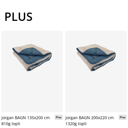
PLUS
Jorgan BAGN 135x200 cm
Jorgan BAGN 200x220 cm
Plus
Plus
810g topli
1320g topli