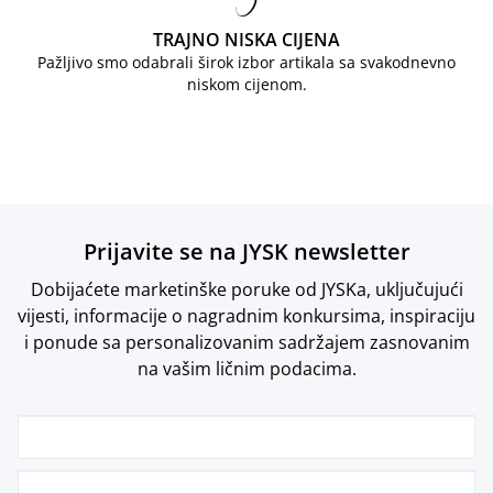
TRAJNO NISKA CIJENA
Pažljivo smo odabrali širok izbor artikala sa svakodnevno
niskom cijenom.
Prijavite se na JYSK newsletter
Dobijaćete marketinške poruke od JYSKa, uključujući
vijesti, informacije o nagradnim konkursima, inspiraciju
i ponude sa personalizovanim sadržajem zasnovanim
na vašim ličnim podacima.