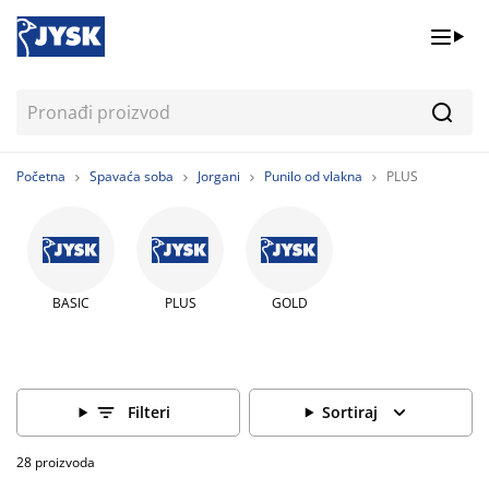
Pretr
Početna
Spavaća soba
Jorgani
Punilo od vlakna
PLUS
BASIC
PLUS
GOLD
Filteri
Sortiraj
28 proizvoda