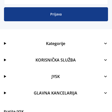
Prijava
Kategorije
KORISNIČKA SLUŽBA
JYSK
GLAVNA KANCELARIJA
Pratite JYSK