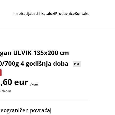
Inspiracija
Leci i katalozi
Prodavnice
Kontakt
aga
rgan ULVIK 135x200 cm
0/700g 4 godišnja doba
Plus
,60 eur
/kom
0 /kom
eograničen povraćaj