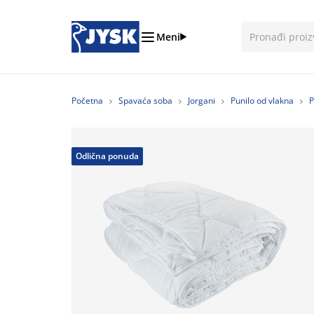
Meni
Početna
Spavaća soba
Jorgani
Punilo od vlakna
Odlična ponuda