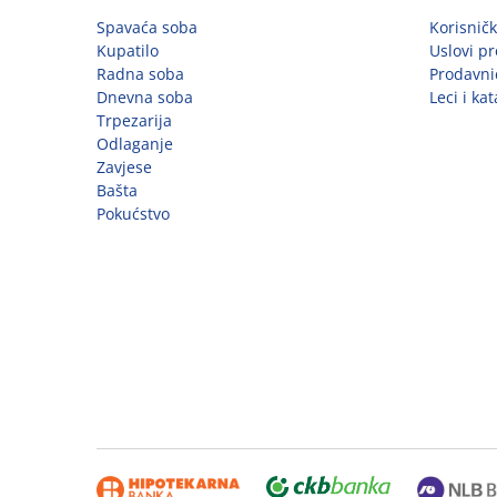
Spavaća soba
Korisnič
Kupatilo
Uslovi pr
Radna soba
Prodavni
Dnevna soba
Leci i kat
Trpezarija
Odlaganje
Zavjese
Bašta
Pokućstvo