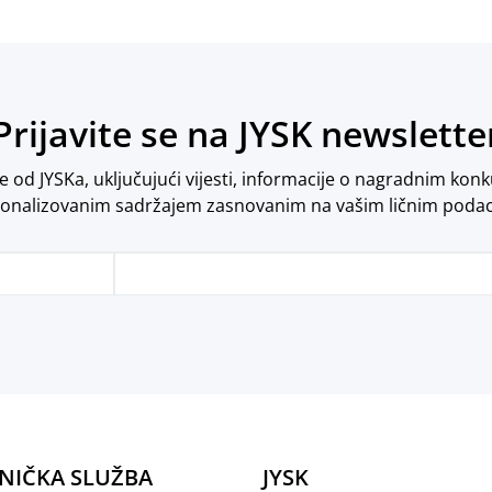
Prijavite se na JYSK newslette
od JYSKa, uključujući vijesti, informacije o nagradnim konk
onalizovanim sadržajem zasnovanim na vašim ličnim poda
NIČKA SLUŽBA
JYSK