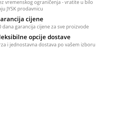
ez vremenskog ograničenja - vratite u bilo
oju JYSK prodavnicu
arancija cijene
0 dana garancija cijene za sve proizvode
leksibilne opcije dostave
rza i jednostavna dostava po vašem izboru