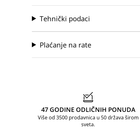
Tehnički podaci
Plaćanje na rate
47 GODINE ODLIČNIH PONUDA
Više od 3500 prodavnica u 50 država širom
sveta.