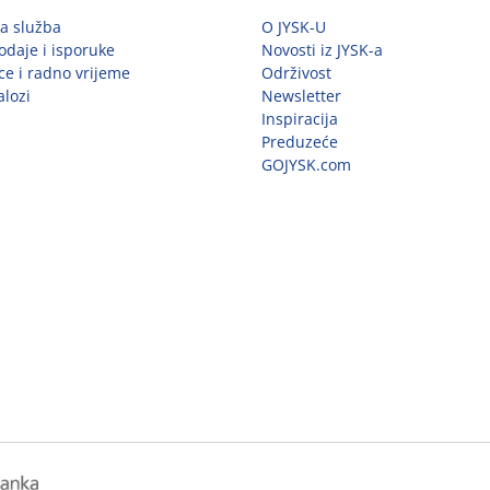
ka služba
O JYSK-U
odaje i isporuke
Novosti iz JYSK-a
ce i radno vrijeme
Održivost
alozi
Newsletter
Inspiracija
Preduzeće
GOJYSK.com