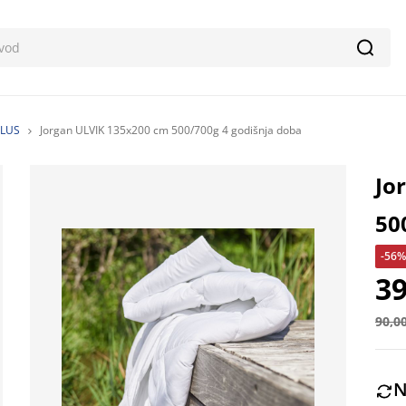
Pretr
PLUS
Jorgan ULVIK 135x200 cm 500/700g 4 godišnja doba
Jo
50
-56%
39
90,0
N