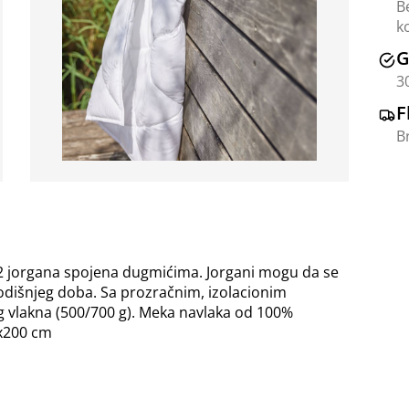
B
k
G
3
F
B
od 2 jorgana spojena dugmićima. Jorgani mogu da se
godišnjeg doba. Sa prozračnim, izolacionim
g vlakna (500/700 g). Meka navlaka od 100%
5x200 cm