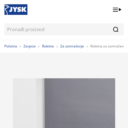
Pretr
Početna
Zavjese
Roletne
Za zamračenje
Roletna za zamračenje 