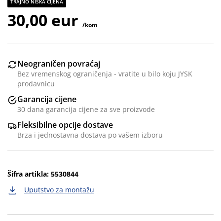
TRAJNO NISKA CIJENA
30,00 eur
/kom
Neograničen povraćaj
Bez vremenskog ograničenja - vratite u bilo koju JYSK
prodavnicu
Garancija cijene
30 dana garancija cijene za sve proizvode
Fleksibilne opcije dostave
Brza i jednostavna dostava po vašem izboru
Šifra artikla: 5530844
Uputstvo za montažu