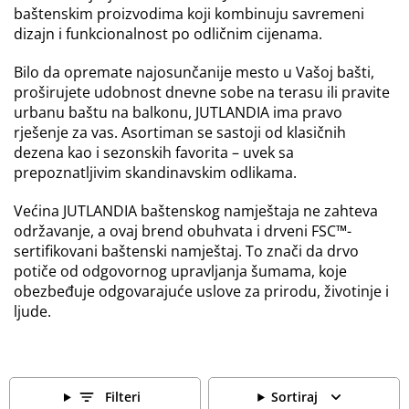
baštenskim proizvodima koji kombinuju savremeni
dizajn i funkcionalnost po odličnim cijenama.
Bilo da opremate najosunčanije mesto u Vašoj bašti,
proširujete udobnost dnevne sobe na terasu ili pravite
urbanu baštu na balkonu, JUTLANDIA ima pravo
rješenje za vas. Asortiman se sastoji od klasičnih
dezena kao i sezonskih favorita – uvek sa
prepoznatljivim skandinavskim odlikama.
Većina JUTLANDIA baštenskog namještaja ne zahteva
održavanje, a ovaj brend obuhvata i drveni FSC™-
sertifikovani baštenski namještaj. To znači da drvo
potiče od odgovornog upravljanja šumama, koje
obezbeđuje odgovarajuće uslove za prirodu, životinje i
ljude.
Filteri
Sortiraj