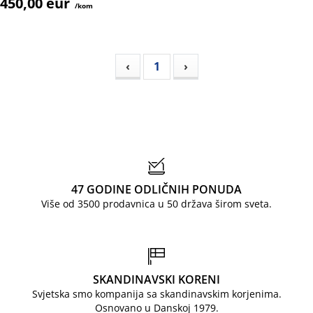
450,00 eur
/kom
‹
1
›
47 GODINE ODLIČNIH PONUDA
Više od 3500 prodavnica u 50 država širom sveta.
SKANDINAVSKI KORENI
Svjetska smo kompanija sa skandinavskim korjenima.
Osnovano u Danskoj 1979.