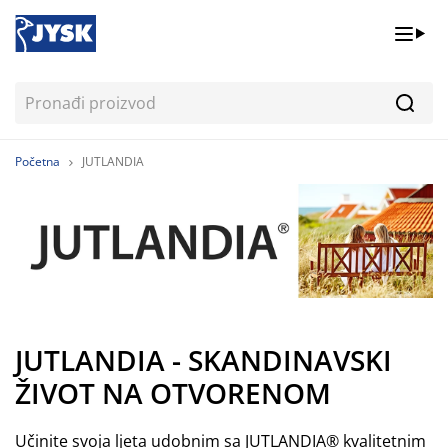
Pretr
Početna
JUTLANDIA
JUTLANDIA - SKANDINAVSKI
ŽIVOT NA OTVORENOM
Učinite svoja ljeta udobnim sa JUTLANDIA® kvalitetnim