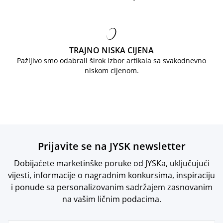
TRAJNO NISKA CIJENA
Pažljivo smo odabrali širok izbor artikala sa svakodnevno
niskom cijenom.
Prijavite se na JYSK newsletter
Dobijaćete marketinške poruke od JYSKa, uključujući
vijesti, informacije o nagradnim konkursima, inspiraciju
i ponude sa personalizovanim sadržajem zasnovanim
na vašim ličnim podacima.