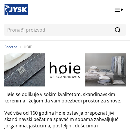
Pretr
Početna
HOIE
Høie se odlikuje visokim kvalitetom, skandinavskim
korenima i željom da vam obezbedi prostor za snove.
Već više od 160 godina Høie ostavlja prepoznatljivi
skandinavski pečat na spavaćim sobama zahvaljujući
jorganima, jastucima, posteljini, dušecima i