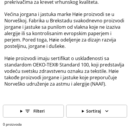
prekrivačima za krevet vrhunskog kvaliteta.
Većina jorgana i jastuka marke Høie proizvodi se u
Norveškoj. Fabrika u Brekstadu svakodnevno proizvodi
jorgane i jastuke sa punilom od vlakna koje ne izaziva
alergije ili sa kontrolisanim evropskim paperjem i
perjem. Pored toga, Høie odeljenje za dizajn razvija
posteljinu, jorgane i dušeke.
Høie proizvodi imaju sertifikat o usklađenosti sa
standardom OEKO-TEX® Standard 100, koji predstavlja
vodeću svetsku zdravstvenu oznaku za tekstile. Høie
takođe proizvodi jorgane i jastuke koje preporučuje
Norveško udruženje za astmu i alergije (NAAF).
Filteri
Sortiraj
0 proizvoda