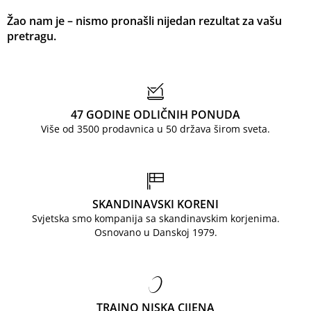
Žao nam je – nismo pronašli nijedan rezultat za vašu
pretragu.
47 GODINE ODLIČNIH PONUDA
Više od 3500 prodavnica u 50 država širom sveta.
SKANDINAVSKI KORENI
Svjetska smo kompanija sa skandinavskim korjenima.
Osnovano u Danskoj 1979.
TRAJNO NISKA CIJENA