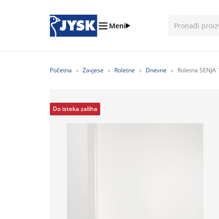
Meni
Početna
Zavjese
Roletne
Dnevne
Roletna SENJA 
Do isteka zaliha