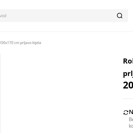
Pretr
100x170 cm prljavo bijela
Ro
pr
20
N
B
k