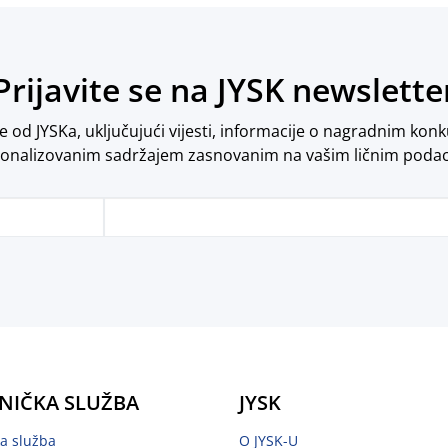
Prijavite se na JYSK newslette
od JYSKa, uključujući vijesti, informacije o nagradnim konk
onalizovanim sadržajem zasnovanim na vašim ličnim poda
NIČKA SLUŽBA
JYSK
ka služba
O JYSK-U