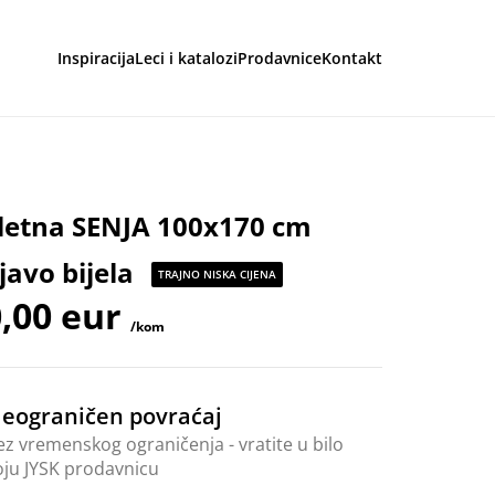
Inspiracija
Leci i katalozi
Prodavnice
Kontakt
aga
letna SENJA 100x170 cm
ljavo bijela
TRAJNO NISKA CIJENA
,00 eur
/kom
eograničen povraćaj
ez vremenskog ograničenja - vratite u bilo
oju JYSK prodavnicu