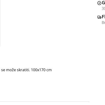
G
3
F
B
a se može skratiti. 100x170 cm