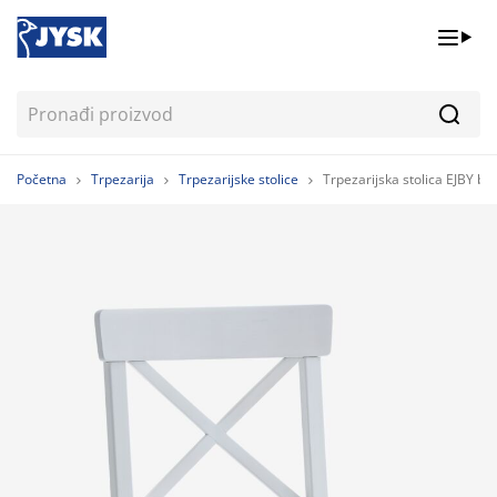
Pretr
Početna
Trpezarija
Trpezarijske stolice
Trpezarijska stolica EJBY bij