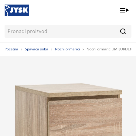
Pretr
Početna
Spavaća soba
Noćni ormarići
Noćni ormarić LIMFJORDEN 2 