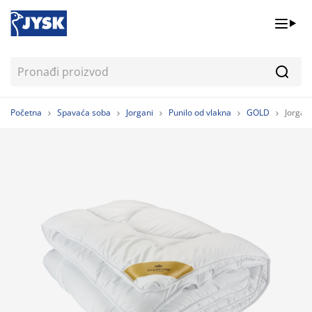
Pretr
Početna
Spavaća soba
Jorgani
Punilo od vlakna
GOLD
Jorgan