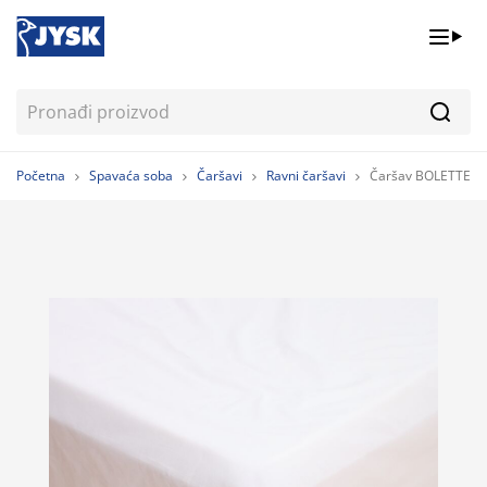
Pretr
Početna
Spavaća soba
Čaršavi
Ravni čaršavi
Čaršav BOLETTE 14