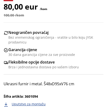
80,00 eur
/kom
100,00 /kom
Neograničen povraćaj
Bez vremenskog ograničenja - vratite u bilo koju JYSK
prodavnicu
Garancija cijene
30 dana garancija cijene za sve proizvode
Fleksibilne opcije dostave
Brza i jednostavna dostava po vašem izboru
Ukrasni furnir i metal. Š48xD95xV76 cm
Šifra artikla: 3601094
Uputstvo za montažu