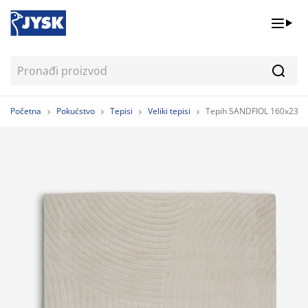
Pretr
Početna
Pokućstvo
Tepisi
Veliki tepisi
Tepih SANDFIOL 160x230 