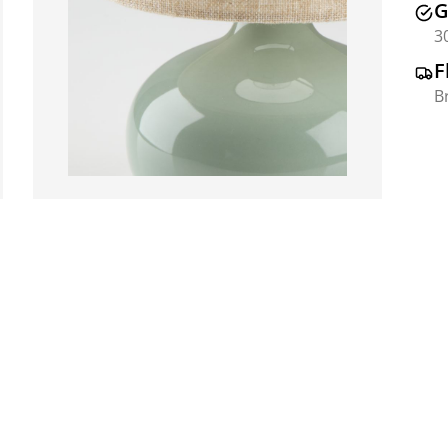
G
3
F
B