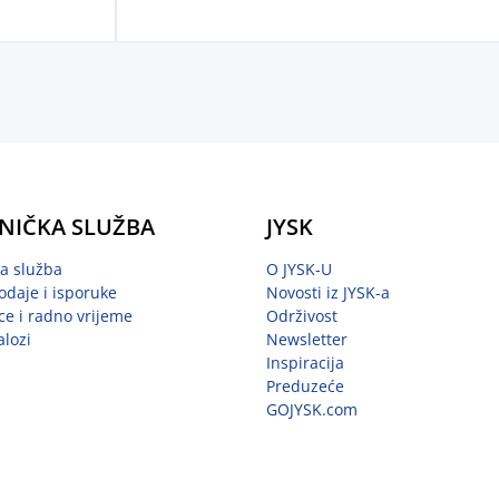
NIČKA SLUŽBA
JYSK
ka služba
O JYSK-U
odaje i isporuke
Novosti iz JYSK-a
ce i radno vrijeme
Održivost
alozi
Newsletter
Inspiracija
Preduzeće
GOJYSK.com