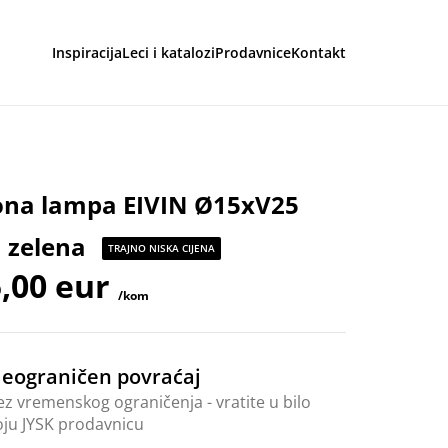
Inspiracija
Leci i katalozi
Prodavnice
Kontakt
aga
ona lampa EIVIN Ø15xV25
 zelena
TRAJNO NISKA CIJENA
,00 eur
/kom
eograničen povraćaj
ez vremenskog ograničenja - vratite u bilo
oju JYSK prodavnicu