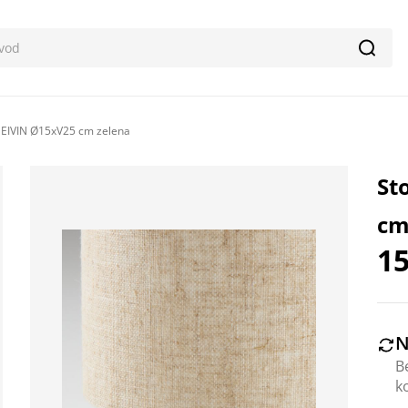
Pretr
 EIVIN Ø15xV25 cm zelena
St
cm
15
N
B
k