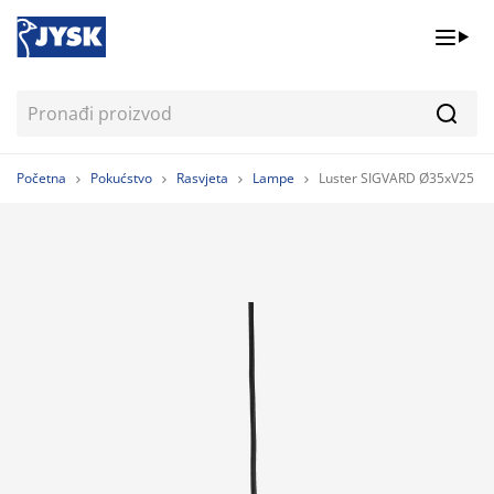
Pretr
Početna
Pokućstvo
Rasvjeta
Lampe
Luster SIGVARD Ø35xV25 c