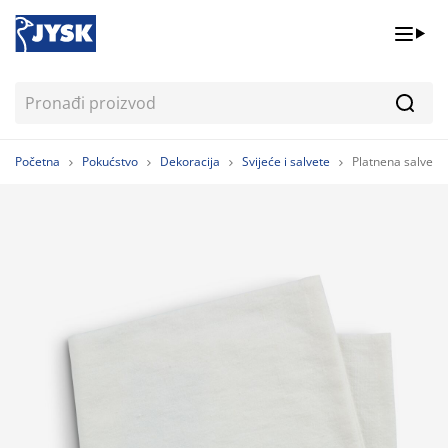
Pretr
Početna
Pokućstvo
Dekoracija
Svijeće i salvete
Platnena salveta