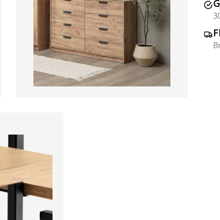
G
3
F
B