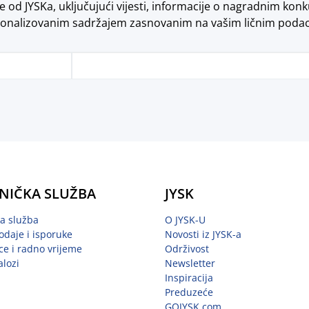
od JYSKa, uključujući vijesti, informacije o nagradnim konk
onalizovanim sadržajem zasnovanim na vašim ličnim poda
NIČKA SLUŽBA
JYSK
ka služba
O JYSK-U
odaje i isporuke
Novosti iz JYSK-a
ce i radno vrijeme
Održivost
alozi
Newsletter
Inspiracija
Preduzeće
GOJYSK.com