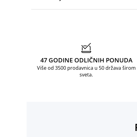
47 GODINE ODLIČNIH PONUDA
Više od 3500 prodavnica u 50 država širom
sveta.