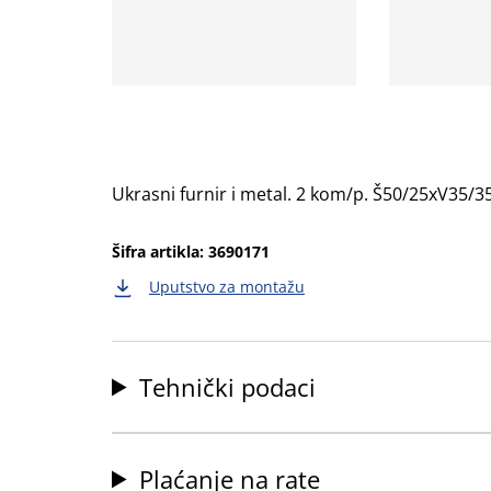
Ukrasni furnir i metal. 2 kom/p. Š50/25xV35
Šifra artikla: 3690171
Uputstvo za montažu
Tehnički podaci
Plaćanje na rate