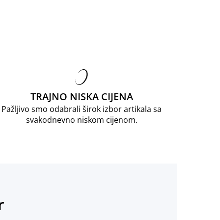
TRAJNO NISKA CIJENA
Pažljivo smo odabrali širok izbor artikala sa
svakodnevno niskom cijenom.
r