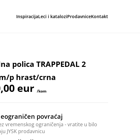
Inspiracija
Leci i katalozi
Prodavnice
Kontakt
aga
dna polica TRAPPEDAL 2
m/p hrast/crna
,00 eur
/kom
eograničen povraćaj
ez vremenskog ograničenja - vratite u bilo
oju JYSK prodavnicu