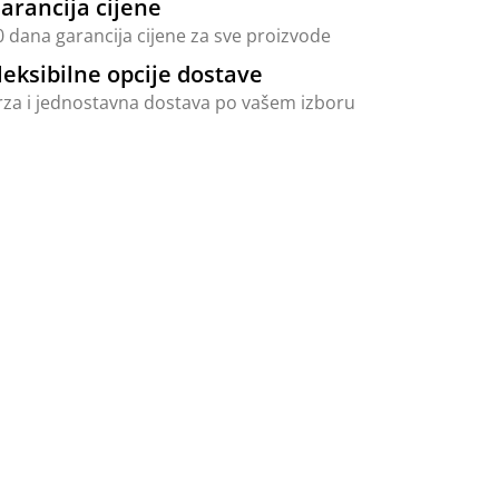
arancija cijene
0 dana garancija cijene za sve proizvode
leksibilne opcije dostave
rza i jednostavna dostava po vašem izboru