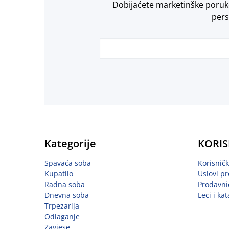
Dobijaćete marketinške poruke 
pers
Kategorije
KORIS
Spavaća soba
Korisnič
Kupatilo
Uslovi pr
Radna soba
Prodavni
Dnevna soba
Leci i kat
Trpezarija
Odlaganje
Zavjese