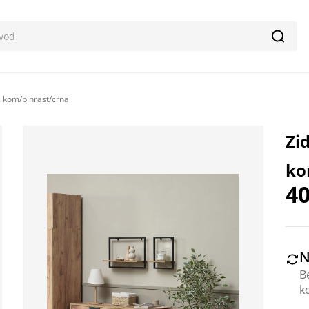
Pretr
 kom/p hrast/crna
Zi
ko
40
N
B
k