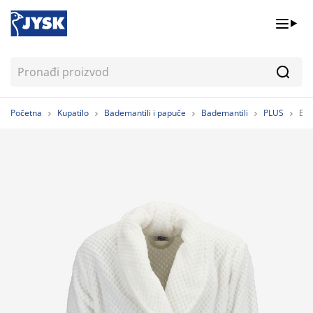
Pretr
Početna
Kupatilo
Bademantili i papuče
Bademantili
PLUS
Bad