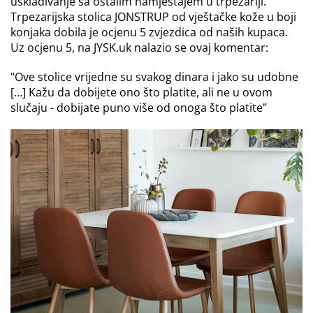
usklađivanje sa ostalim namještajem u trpezariji.
Trpezarijska stolica JONSTRUP od vještačke kože u boji
konjaka dobila je ocjenu 5 zvjezdica od naših kupaca.
Uz ocjenu 5, na JYSK.uk nalazio se ovaj komentar:
"Ove stolice vrijedne su svakog dinara i jako su udobne
[…] Kažu da dobijete ono što platite, ali ne u ovom
slučaju - dobijate puno više od onoga što platite"