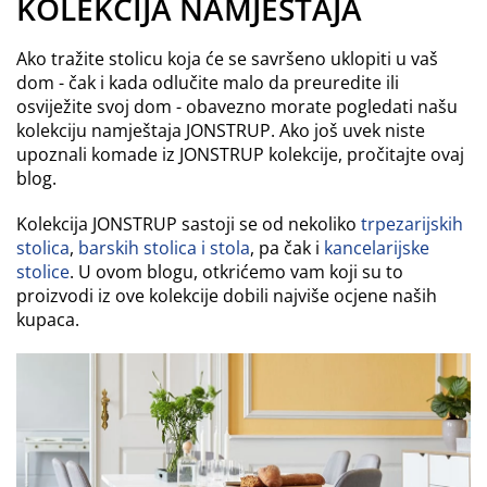
KOLEKCIJA NAMJEŠTAJA
Ako tražite stolicu koja će se savršeno uklopiti u vaš
dom - čak i kada odlučite malo da preuredite ili
osviježite svoj dom - obavezno morate pogledati našu
kolekciju namještaja JONSTRUP. Ako još uvek niste
upoznali komade iz JONSTRUP kolekcije, pročitajte ovaj
blog.
Kolekcija JONSTRUP sastoji se od nekoliko
trpezarijskih
stolica
,
barskih stolica i stola
, pa čak i
kancelarijske
stolice
. U ovom blogu, otkrićemo vam koji su to
proizvodi iz ove kolekcije dobili najviše ocjene naših
kupaca.