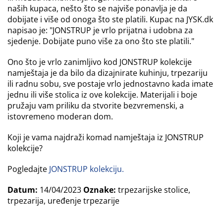
naših kupaca, nešto što se najviše ponavlja je da
dobijate i više od onoga što ste platili. Kupac na JYSK.dk
napisao je: "JONSTRUP je vrlo prijatna i udobna za
sjedenje. Dobijate puno više za ono što ste platili."
Ono što je vrlo zanimljivo kod JONSTRUP kolekcije
namještaja je da bilo da dizajnirate kuhinju, trpezariju
ili radnu sobu, sve postaje vrlo jednostavno kada imate
jednu ili više stolica iz ove kolekcije. Materijali i boje
pružaju vam priliku da stvorite bezvremenski, a
istovremeno moderan dom.
Koji je vama najdraži komad namještaja iz JONSTRUP
kolekcije?
Pogledajte
JONSTRUP kolekciju
.
Datum:
14/04/2023
Oznake:
trpezarijske stolice,
trpezarija, uređenje trpezarije