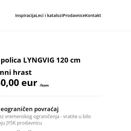
Inspiracija
Leci i katalozi
Prodavnice
Kontakt
aga
 polica LYNGVIG 120 cm
mni hrast
0,00 eur
/kom
eograničen povraćaj
ez vremenskog ograničenja - vratite u bilo
oju JYSK prodavnicu