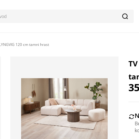
Pretr
 LYNGVIG 120 cm tamni hrast
TV
ta
35
N
B
k