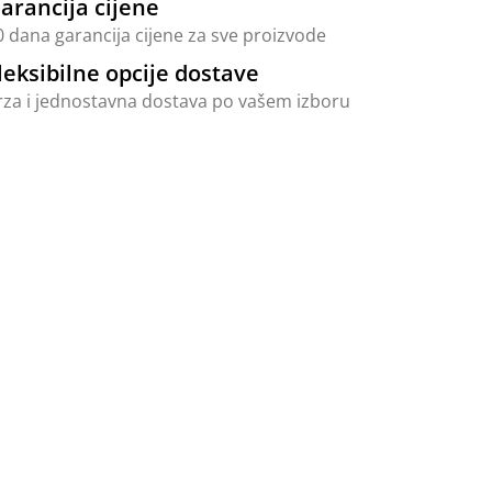
arancija cijene
0 dana garancija cijene za sve proizvode
leksibilne opcije dostave
rza i jednostavna dostava po vašem izboru