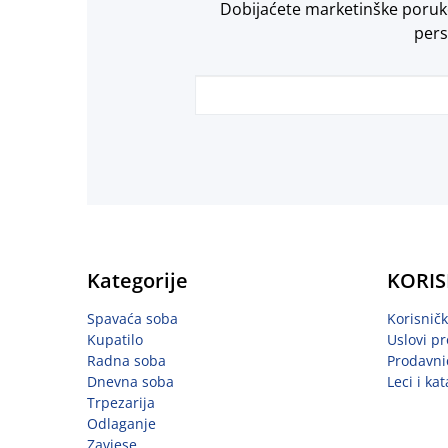
Dobijaćete marketinške poruke 
pers
Kategorije
KORIS
Spavaća soba
Korisnič
Kupatilo
Uslovi pr
Radna soba
Prodavni
Dnevna soba
Leci i kat
Trpezarija
Odlaganje
Zavjese