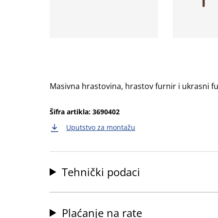
Masivna hrastovina, hrastov furnir i ukrasni 
Šifra artikla: 3690402
Uputstvo za montažu
Tehnički podaci
Plaćanje na rate