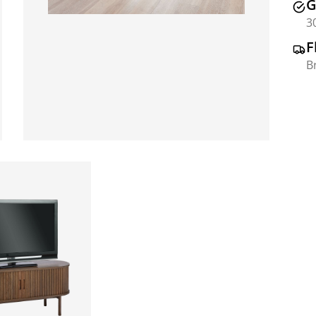
G
3
F
B