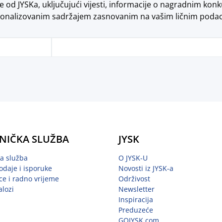
od JYSKa, uključujući vijesti, informacije o nagradnim konk
onalizovanim sadržajem zasnovanim na vašim ličnim poda
NIČKA SLUŽBA
JYSK
ka služba
O JYSK-U
odaje i isporuke
Novosti iz JYSK-a
ce i radno vrijeme
Održivost
alozi
Newsletter
Inspiracija
Preduzeće
GOJYSK.com