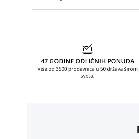
47 GODINE ODLIČNIH PONUDA
Više od 3500 prodavnica u 50 država širom
sveta.