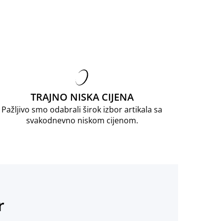
TRAJNO NISKA CIJENA
Pažljivo smo odabrali širok izbor artikala sa
svakodnevno niskom cijenom.
r