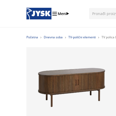
Meni
Početna
Dnevna soba
TV-polični elementi
TV polica