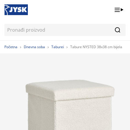
Pretr
Početna
Dnevna soba
Taburei
Tabure NYSTED 38x38 cm bijela